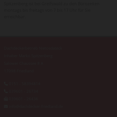
Spitzenberg ist bei Greifswald zu den Bürozeiten
montags bis freitags von 7 bis 17 Uhr für Sie
erreichbar.
Dachdeckerbetrieb Nietosdateck
Inhaber Marko Spitzenberg
Salower Chaussee 8 A
17098 Friedland
0151 - 58394814

039601 - 26734

039601 - 26436

info@dachdecker-friedland.de
