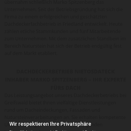
übernahm schließlich Marko Spitzenberg das
Unternehmen. Seit der Betriebsgründung hat sich die
Firma zu einem erfolgreichen und geschätzten
Dachdeckerfachbetrieb in Friedland entwickelt. Heute
zählen etliche Stammkunden und fünf Mitarbeitende
zum Unternehmen. Mit dem zusätzlichen Standbein im
Bereich Naturstein hat sich der Betrieb endgültig fest
auf dem Markt etabliert.
DACHDECKERBETRIEB NIETOSDATECK
INHABER MARKO SPITZENBERG – IHR EXPERTE
FÜRS DACH
Das Leistungsangebot unseres Dachdeckerbetriebs bei
Greifswald bietet Ihnen vielfältige Dienstleistungen
rund um Dacheindeckungen, Fassaden und
Natursteinverarbeitungen an. Sie erhalten kompetente
Wir respektieren Ihre Privatsphäre
Unterstützung für beispielhaft die folgenden