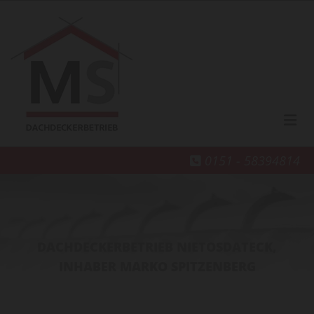
Zum Inhalt springen
0151 - 58394814

DACHDECKERBETRIEB NIETOSDATECK,
INHABER MARKO SPITZENBERG