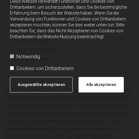
Leistungsbereiche:
Diese Website verwendet Funktionen und Cookies von
Drittanbietern, um sicherzustellen, dass Sie die bestmögliche
Treppen und Podeste
Erfahrung beim Besuch der Website haben. Wenn Sie die
Verwendung von Funktionen und Cookies von Drittanbietern
Dachfenster, Fensterbänke und
akzeptieren möchten, können Sie dies weiter unten tun. Bitte
Mauerabdeckungen
beachten Sie, dass das Nicht-Akzeptieren von Cookies von
Drittanbietern die Website-Nutzung beeinträchtigt.
Solaranlagen
begrünte Dächer
Notwendig
Bauklempnerei
Dämmung und Sanierung
Cookies von Drittanbietern
Ausgewählte akzeptieren
Alle akzeptieren
Bei uns können Kunden auf kompetente und sorgfältig
erledigte Arbeiten zählen. Uns ist als Innungsmitglied
vom Dachdeckerhandwerk in Friedland der Service für
die Kundschaft besonders wichtig. Deshalb vertrauen
uns viele Stammkunden seit etlichen Jahren. Unser
Unternehmen wartet mit zahlreichen Arbeiten zur
Dacheindeckung auf. Aber es zählen ebenfalls