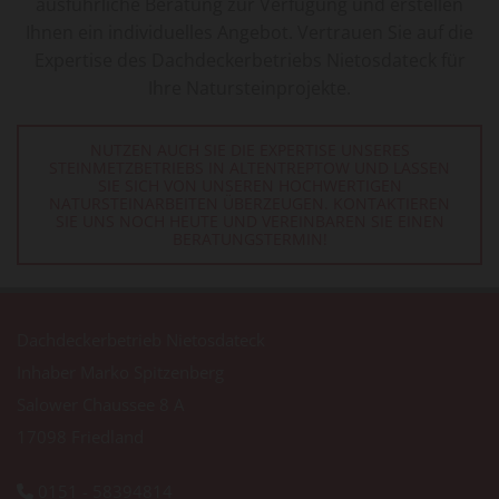
ausführliche Beratung zur Verfügung und erstellen
Ihnen ein individuelles Angebot. Vertrauen Sie auf die
Expertise des Dachdeckerbetriebs Nietosdateck für
Ihre Natursteinprojekte.
NUTZEN AUCH SIE DIE EXPERTISE UNSERES
STEINMETZBETRIEBS IN ALTENTREPTOW UND LASSEN
SIE SICH VON UNSEREN HOCHWERTIGEN
NATURSTEINARBEITEN ÜBERZEUGEN. KONTAKTIEREN
SIE UNS NOCH HEUTE UND VEREINBAREN SIE EINEN
BERATUNGSTERMIN!
Dachdeckerbetrieb Nietosdateck
Inhaber Marko Spitzenberg
Salower Chaussee 8 A
17098 Friedland
0151 - 58394814
