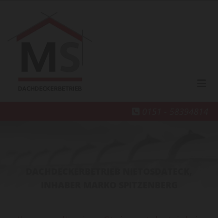
Zum Inhalt springen
0151 - 58394814

DACHDECKERBETRIEB NIETOSDATECK,
INHABER MARKO SPITZENBERG