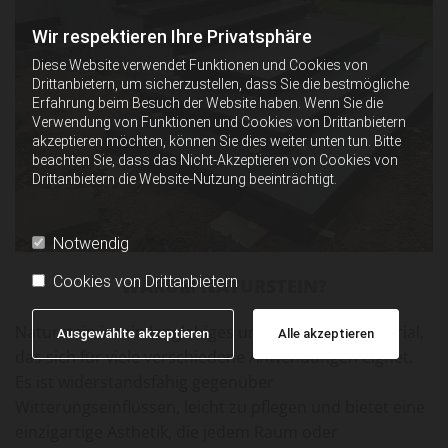
Wir respektieren Ihre Privatsphäre
Diese Website verwendet Funktionen und Cookies von
Drittanbietern, um sicherzustellen, dass Sie die bestmögliche
Erfahrung beim Besuch der Website haben. Wenn Sie die
Verwendung von Funktionen und Cookies von Drittanbietern
akzeptieren möchten, können Sie dies weiter unten tun. Bitte
beachten Sie, dass das Nicht-Akzeptieren von Cookies von
Drittanbietern die Website-Nutzung beeinträchtigt.
Notwendig
Cookies von Drittanbietern
WARUM NATURSTEIN?
Naturstein ist ein langlebiges und vielseitiges Material,
Ausgewählte akzeptieren
Alle akzeptieren
das sich für viele verschiedene Anwendungen eignet.
Es ist widerstandsfähig gegenüber
Witterungseinflüssen, leicht zu pflegen und bietet eine
einzigartige Ästhetik, die jedem Raum oder