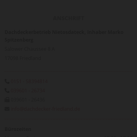
ANSCHRIFT
Dachdeckerbetrieb Nietosdateck, Inhaber Marko
Spitzenberg
Salower Chaussee 8 A
17098 Friedland
0151 - 58394814

039601 - 26734

039601 - 26436

info@dachdecker-friedland.de

Bürozeiten