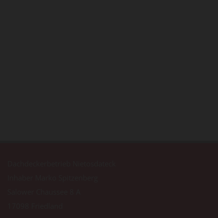
Dachdeckerbetrieb Nietosdateck
Inhaber Marko Spitzenberg
Salower Chaussee 8 A
17098 Friedland