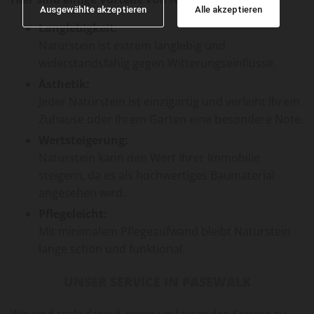
Ausgewählte akzeptieren
Alle akzeptieren
Langlebigkeit:
Naturstein ist extrem langlebig und
widerstandsfähig gegen Witterungseinflüsse.
Ästhetik:
Jeder Naturstein ist einzigartig und verleiht Ihrem
Zuhause oder Ihrem Garten eine besondere Note.
Wertsteigerung:
Naturstein kann den Wert Ihrer Immobilie
steigern, da es als hochwertiges Baumaterial
angesehen wird.
Pflegeleicht:
Mit minimalem Pflegeaufwand bleibt Naturstein
lange schön und funktional.
UNSER SERVICE IN PASEWALK