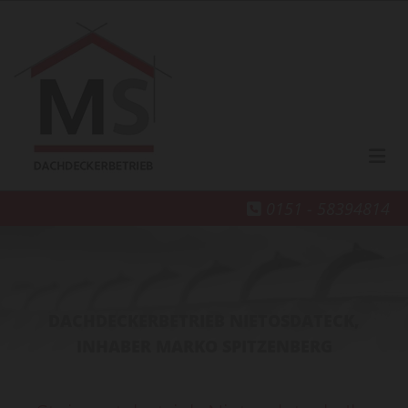
Zum Inhalt springen
0151 - 58394814

DACHDECKERBETRIEB NIETOSDATECK,
INHABER MARKO SPITZENBERG