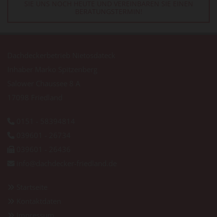
SIE UNS NOCH HEUTE UND VEREINBAREN SIE EINEN
BERATUNGSTERMIN!
Dachdeckerbetrieb Nietosdateck
Inhaber Marko Spitzenberg
Salower Chaussee 8 A
17098 Friedland
0151 - 58394814

039601 - 26734

039601 - 26436

info@dachdecker-friedland.de

Startseite

Kontaktdaten

Impressum
